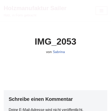
Holzmanufaktur Sailer
Zum
Holz, in Form gebracht
Inhalt
springen
IMG_2053
von
Sabrina
Schreibe einen Kommentar
Deine E-Mail-Adresse wird nicht veröffentlicht.