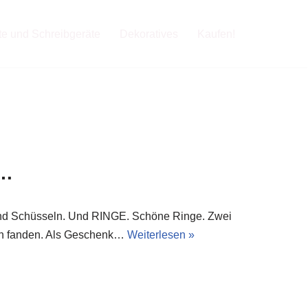
fte und Schreibgeräte
Dekoratives
Kaufen!
 …
 und Schüsseln. Und RINGE. Schöne Ringe. Zwei
ern fanden. Als Geschenk…
Weiterlesen »