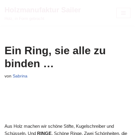
Holzmanufaktur Sailer
Zum
Holz, in Form gebracht
Inhalt
springen
Ein Ring, sie alle zu
binden …
von
Sabrina
Aus Holz machen wir schöne Stifte, Kugelschreiber und
Schüsseln. Und
RINGE
. Schöne Ringe. Zwei Schönheiten, die