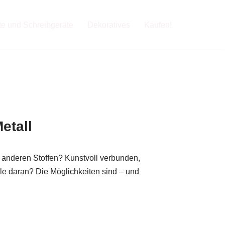
fte und Schreibgeräte
Dekoratives
Kaufen!
etall
 anderen Stoffen? Kunstvoll verbunden,
e daran? Die Möglichkeiten sind – und