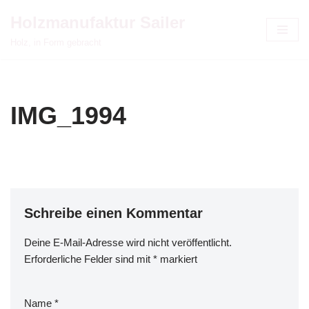
Holzmanufaktur Sailer
Zum
Holz, in Form gebracht
Inhalt
springen
IMG_1994
Schreibe einen Kommentar
Deine E-Mail-Adresse wird nicht veröffentlicht.
Erforderliche Felder sind mit
*
markiert
Name
*