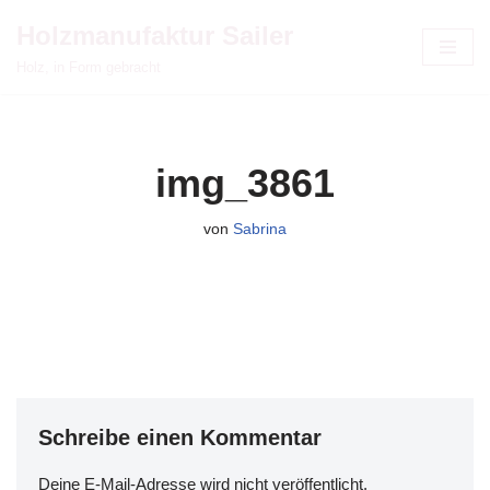
Holzmanufaktur Sailer
Zum
Holz, in Form gebracht
Inhalt
springen
img_3861
von
Sabrina
Schreibe einen Kommentar
Deine E-Mail-Adresse wird nicht veröffentlicht.